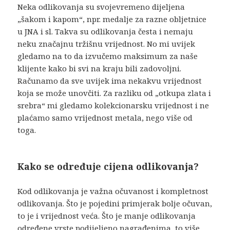
Neka odlikovanja su svojevremeno dijeljena
„šakom i kapom“, npr. medalje za razne obljetnice
u JNA i sl. Takva su odlikovanja česta i nemaju
neku značajnu tržišnu vrijednost. No mi uvijek
gledamo na to da izvučemo maksimum za naše
klijente kako bi svi na kraju bili zadovoljni.
Računamo da sve uvijek ima nekakvu vrijednost
koja se može unovčiti. Za razliku od „otkupa zlata i
srebra“ mi gledamo kolekcionarsku vrijednost i ne
plaćamo samo vrijednost metala, nego više od
toga.
Kako se određuje cijena odlikovanja?
Kod odlikovanja je važna očuvanost i kompletnost
odlikovanja. Što je pojedini primjerak bolje očuvan,
to je i vrijednost veća. Što je manje odlikovanja
određene vrste podijeljeno nagrađenima, to više