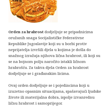
Orden za hrabrost
dodjeljuje se pripad­nicima
oružanih snaga Socijalističke Fede­rativne
Republike Jugoslavije koji su u borbi protiv
neprijatelja izvršili djela u ko­jima je došla do
snažnog izražaja njihova lična hrabrost, ili koji su
se na bojnom polju naročito istakli ličnom
hrabrošću. Za takva djela Orden za hrabrost
dodjeljuje se i gra­đanskim licima.
Ovaj orden dodjeljuje se i pojedincima koji u
izuzetno opasnim situacijama, spa­šavajući ljudske
živote ili materijalna dobra, ispolje izvanrednu
ličnu hrabrost i samoprijegor.