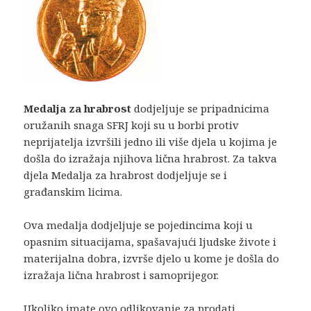
Medalja za hrabrost
dodjeljuje se pripadnicima
oružanih snaga SFRJ koji su u borbi protiv
neprijatelja izvršili jedno ili više djela u kojima je
došla do izražaja nji­hova lična hrabrost. Za takva
djela Me­dalja za hrabrost dodjeljuje se i
građanskim licima.
Ova medalja dodjeljuje se pojedincima koji u
opasnim situacijama, spašavajući ljudske živote i
materijalna dobra, izvrše djelo u kome je došla do
izražaja lična hrabrost i samoprijegor.
Ukoliko imate ovo odlikovanje za prodati,