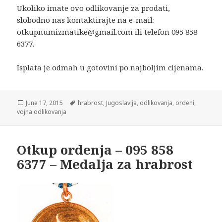
Ukoliko imate ovo odlikovanje za prodati,
slobodno nas kontaktirajte na e-mail:
otkupnumizmatike@gmail.com ili telefon 095 858
6377.
Isplata je odmah u gotovini po najboljim cijenama.
Posted
Tags
June 17, 2015
hrabrost
,
Jugoslavija
,
odlikovanja
,
ordeni
,
on
vojna odlikovanja
Otkup ordenja – 095 858
6377 – Medalja za hrabrost