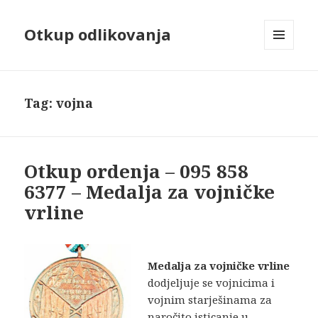
Otkup odlikovanja
MENU
AND
WIDGETS
Tag:
vojna
Otkup ordenja – 095 858
6377 – Medalja za vojničke
vrline
Medalja za vojničke vrline
dodjeljuje se vojnicima i
vojnim starješinama za
naro­čito isticanje u