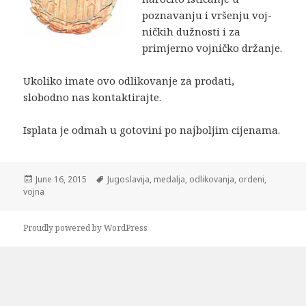
poznavanju i vršenju voj­
ničkih dužnosti i za
primjerno vojničko dr­žanje.
Ukoliko imate ovo odlikovanje za prodati,
slobodno nas kontaktirajte.
Isplata je odmah u gotovini po najboljim cijenama.
Posted
Tags
June 16, 2015
Jugoslavija
,
medalja
,
odlikovanja
,
ordeni
,
on
vojna
Proudly powered by WordPress