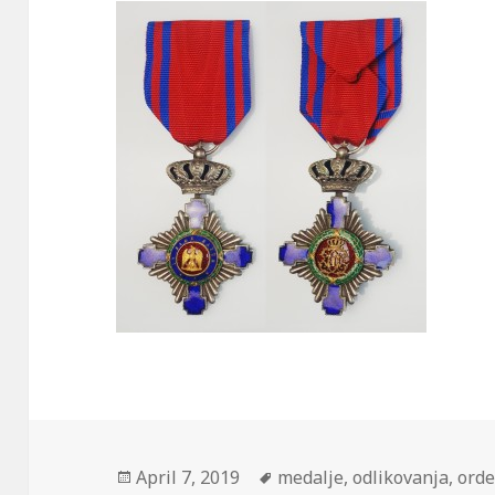
Posted
Tags
April 7, 2019
medalje
,
odlikovanja
,
orde