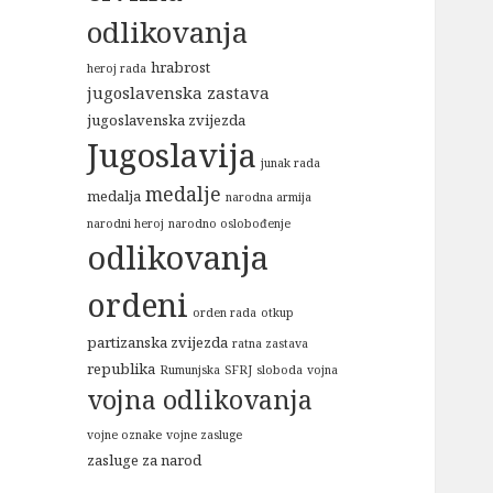
odlikovanja
hrabrost
heroj rada
jugoslavenska zastava
jugoslavenska zvijezda
Jugoslavija
junak rada
medalje
medalja
narodna armija
narodni heroj
narodno oslobođenje
odlikovanja
ordeni
orden rada
otkup
partizanska zvijezda
ratna zastava
republika
Rumunjska
SFRJ
sloboda
vojna
vojna odlikovanja
vojne oznake
vojne zasluge
zasluge za narod