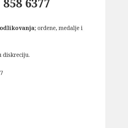
 858 6377
odlikovanja
; ordene, medalje i
diskreciju.
77