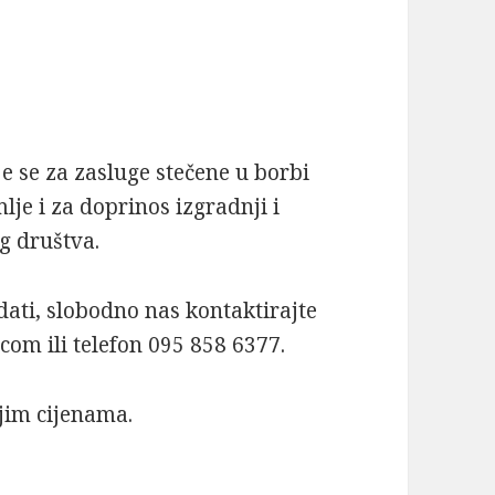
e se za zasluge stečene u borbi
je i za doprinos iz­gradnji i
g društva.
dati, slobodno nas kontaktirajte
om ili telefon 095 858 6377.
jim cijenama.