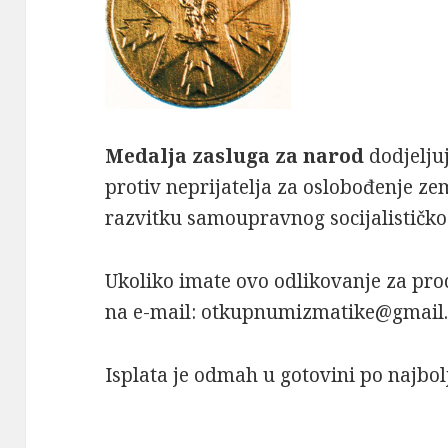
Medalja zasluga za narod
dodjeljuj
protiv neprijatelja za oslobođenje zeml
razvitku samoupravnog socijali­stičko
Ukoliko imate ovo odlikovanje za pro
na e-mail: otkupnumizmatike@gmail.c
Isplata je odmah u gotovini po najbol