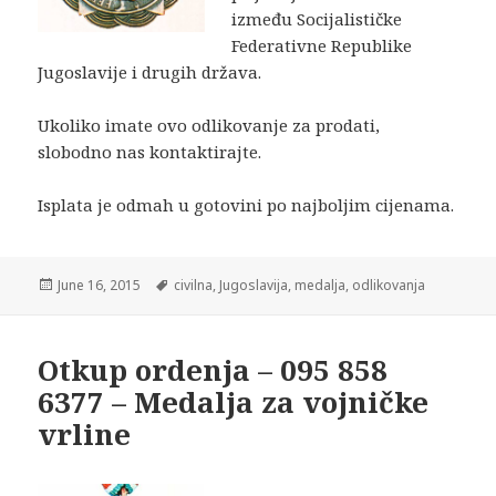
između Socijalističke
Federativne Repu­blike
Jugoslavije i drugih država.
Ukoliko imate ovo odlikovanje za prodati,
slobodno nas kontaktirajte.
Isplata je odmah u gotovini po najboljim cijenama.
Posted
Tags
June 16, 2015
civilna
,
Jugoslavija
,
medalja
,
odlikovanja
on
Otkup ordenja – 095 858
6377 – Medalja za vojničke
vrline