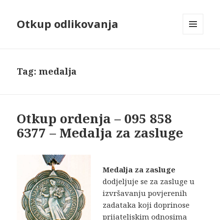
Otkup odlikovanja
MENU
AND
WIDGETS
Tag:
medalja
Otkup ordenja – 095 858
6377 – Medalja za zasluge
Medalja za zasluge
dodjeljuje se za za­sluge u
izvršavanju povjerenih
zadataka koji doprinose
prijateljskim odnosima