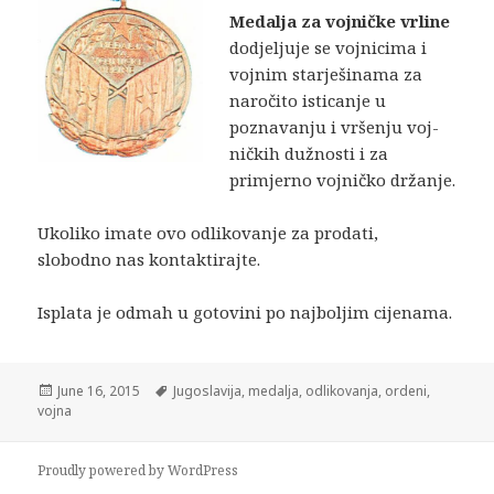
Medalja za vojničke vrline
dodjeljuje se vojnicima i
vojnim starješinama za
naro­čito isticanje u
poznavanju i vršenju voj­
ničkih dužnosti i za
primjerno vojničko dr­žanje.
Ukoliko imate ovo odlikovanje za prodati,
slobodno nas kontaktirajte.
Isplata je odmah u gotovini po najboljim cijenama.
Posted
Tags
June 16, 2015
Jugoslavija
,
medalja
,
odlikovanja
,
ordeni
,
on
vojna
Proudly powered by WordPress