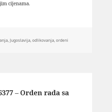
jim cijenama.
vanja
,
Jugoslavija
,
odlikovanja
,
ordeni
6377 – Orden rada sa