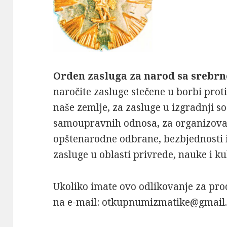
Orden zasluga za narod sa srebr
naročite zasluge stečene u borbi proti
naše zemlje, za zasluge u izgradnji soc
samoupravnih odnosa, za organizovan
opštenarodne odbrane, bezbjednosti i 
zasluge u oblasti privrede, nauke i ku
Ukoliko imate ovo odlikovanje za pro
na e-mail: otkupnumizmatike@gmail.c