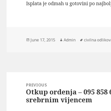
Isplata je odmah u gotovini po najbol
Posted
Author
Tags
June 17, 2015
Admin
civilna odliko
on
Post
navigation
PREVIOUS
Otkup ordenja – 095 858 
Previous
srebrnim vijencem
post: