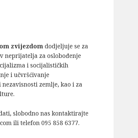
nom zvijezdom
dodjeljuje se za
v neprijatelja za oslo­bođenje
ijalizma i socijalističkih
je i učvršćivanje
ne­zavisnosti zemlje, kao i za
lture.
dati, slobodno nas kontaktirajte
om ili telefon 095 858 6377.