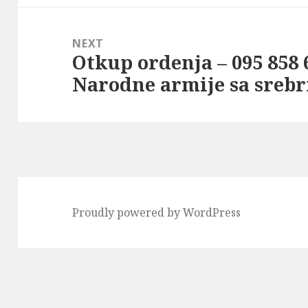
NEXT
Otkup ordenja – 095 858 
Next
Narodne armije sa sreb
post:
Proudly powered by WordPress