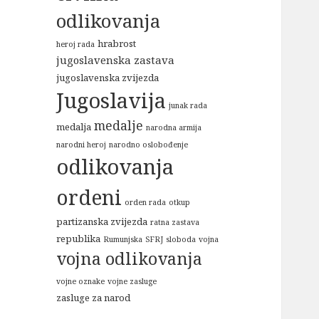
odlikovanja
hrabrost
heroj rada
jugoslavenska zastava
jugoslavenska zvijezda
Jugoslavija
junak rada
medalje
medalja
narodna armija
narodni heroj
narodno oslobođenje
odlikovanja
ordeni
orden rada
otkup
partizanska zvijezda
ratna zastava
republika
Rumunjska
SFRJ
sloboda
vojna
vojna odlikovanja
vojne oznake
vojne zasluge
zasluge za narod